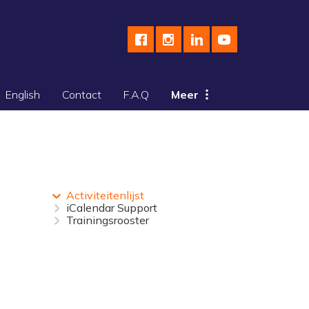
English
Contact
F.A.Q
Meer
Activiteitenlijst
iCalendar Support
Trainingsrooster