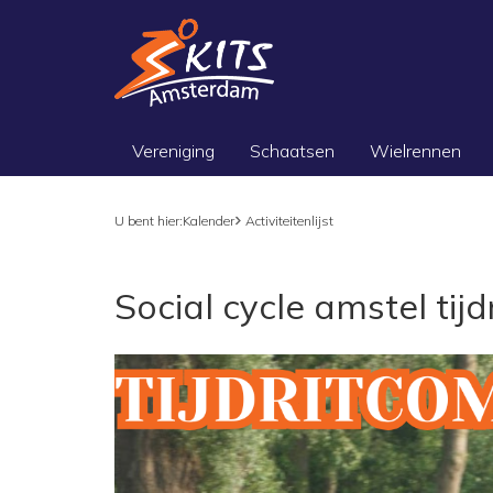
Vereniging
Schaatsen
Wielrennen
U bent hier:
Kalender
Activiteitenlijst
Social cycle amstel tijdr