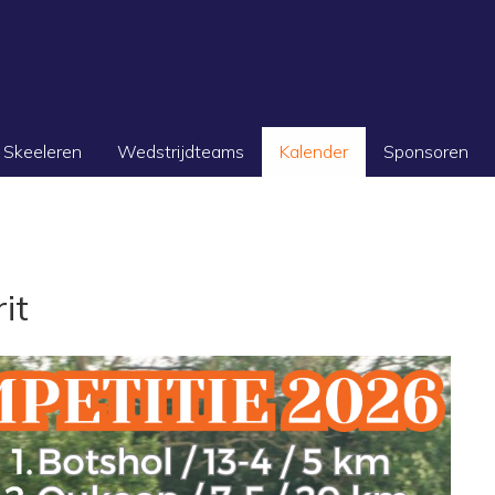
Skeeleren
Wedstrijdteams
Kalender
Sponsoren
it