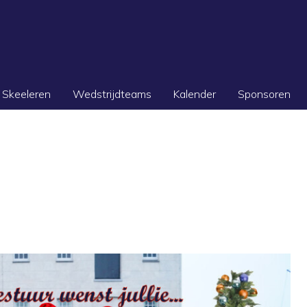
Skeeleren
Wedstrijdteams
Kalender
Sponsoren