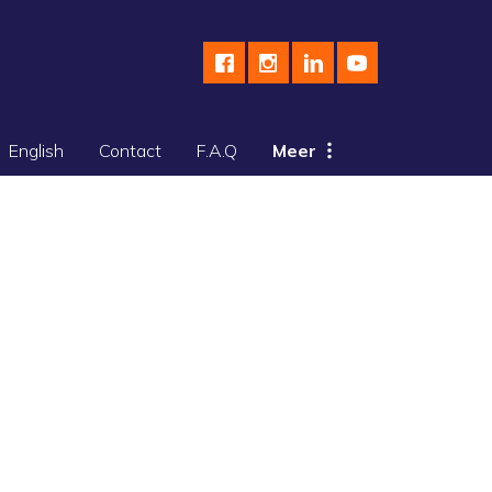
English
Contact
F.A.Q
Meer