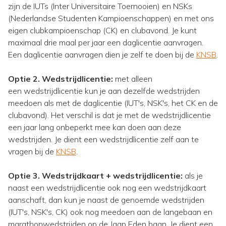
zijn de IUTs (Inter Universitaire Toernooien) en NSKs
(Nederlandse Studenten Kampioenschappen) en met ons
eigen clubkampioenschap (CK) en clubavond. Je kunt
maximaal drie maal per jaar een daglicentie aanvragen.
Een daglicentie aanvragen dien je zelf te doen bij de
KNSB
.
Optie 2. Wedstrijdlicentie:
met alleen
een wedstrijdlicentie kun je aan dezelfde wedstrijden
meedoen als met de daglicentie (IUT's, NSK's, het CK en de
clubavond). Het verschil is dat je met de wedstrijdlicentie
een jaar lang onbeperkt mee kan doen aan deze
wedstrijden. Je dient een wedstrijdlicentie zelf aan te
vragen bij de
KNSB
.
Optie 3. Wedstrijdkaart + wedstrijdlicentie:
als je
naast een wedstrijdlicentie ook nog een wedstrijdkaart
aanschaft, dan kun je naast de genoemde wedstrijden
(IUT's, NSK's, CK) ook nog meedoen aan de langebaan en
marathonwedstrijden op de Jaap Eden baan. Je dient een