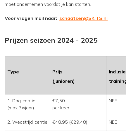
moet ondernemen voordat je kan starten.
Voor vragen mail naar:
schaatsen@SKITS.nl
Prijzen seizoen 2024 - 2025
Type
Prijs
Inclusief
(junioren)
trainings
1. Daglicentie
€7,50
NEE
(max 3x/jaar)
per keer
2. Wedstrijdlicentie
€48,95 (€29,48)
NEE