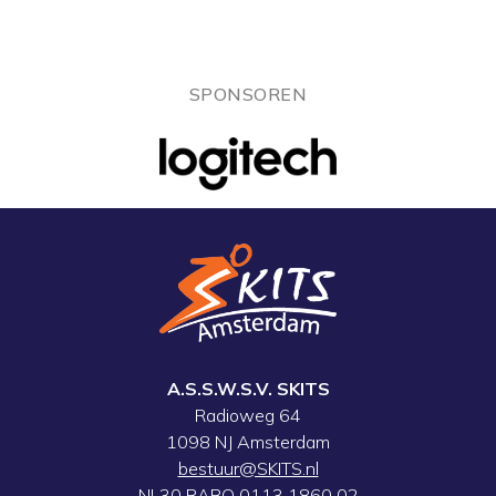
SPONSOREN
A.S.S.W.S.V. SKITS
Radioweg 64
1098 NJ Amsterdam
bestuur@SKITS.nl
NL30 RABO 0113 1860 02