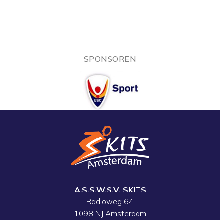
SPONSOREN
A.S.S.W.S.V. SKITS
Radioweg 64
1098 NJ Amsterdam