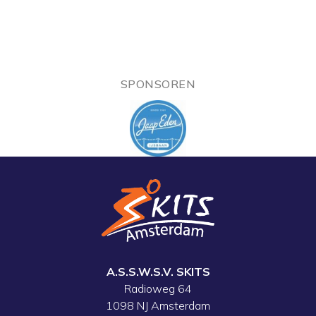
SPONSOREN
A.S.S.W.S.V. SKITS
Radioweg 64
1098 NJ Amsterdam