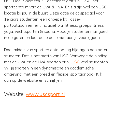
USC Deal! Sport t/m 31 december gratis bij USC, hét
sportcentrum van de UvA & HvA. Er is altijd wel een USC-
locatie bij jou in de buurt. Deze actie geldt speciaal voor
1e jaars studenten: een onbeperkt Passe-
partoutabonnement inclusief o.a. fitness, groepsfitness,
yoga, vechtsporten & sauna. Houd je studentenmail goed
in de gaten en laat deze actie niet aan je voorbijgaan!
Door middel van sport en ontmoeting bijdragen aan beter
studeren. Dat is het motto van USC. Vanwege de binding
met de UvA en de HvA sporten er bij
USC
veel studenten.
Wil jij sporten in een dynamische en academische
omgeving, met een breed en flexibel sportaanbod? Kijk
dan op de website en schrijf je in!
Website:
www.uscsport.nl