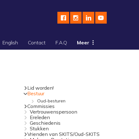
English
Contact
F.A.Q
Meer
Lid worden!
Bestuur
Oud-besturen
Commissies
Vertrouwenspersoon
Ereleden
Geschiedenis
Stukken
Vrienden van SKITS/Oud-SKITS