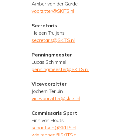
Amber van der Garde
voorzitter@SKITS.nl
Secretaris
Heleen Truijens
secretaris@SKITS.nl
Penningmeester
Lucas Schimmel
penningmeester@SKITS.nl
Vicevoorzitter
Jochem Terluin
vicevoorzitter@skits.nl
Commissaris Sport
Finn van Houts
schaatsen@SKITS.nl
wielrennen@SKITS.nl