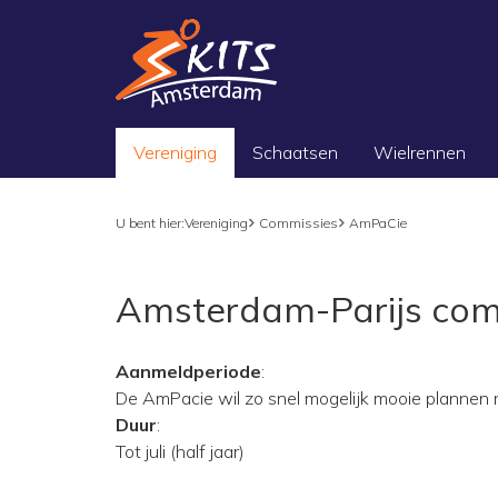
Vereniging
Schaatsen
Wielrennen
U bent hier:
Vereniging
Commissies
AmPaCie
Amsterdam-Parijs com
Aanmeldperiode
:
De AmPacie wil zo snel mogelijk mooie plannen m
Duur
:
Tot juli (half jaar)