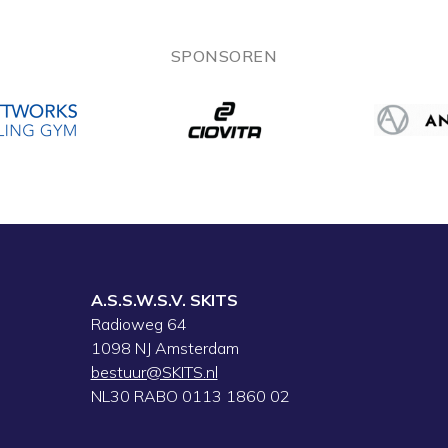
SPONSOREN
A.S.S.W.S.V. SKITS
Radioweg 64
1098 NJ Amsterdam
bestuur@SKITS.nl
NL30 RABO 0113 1860 02