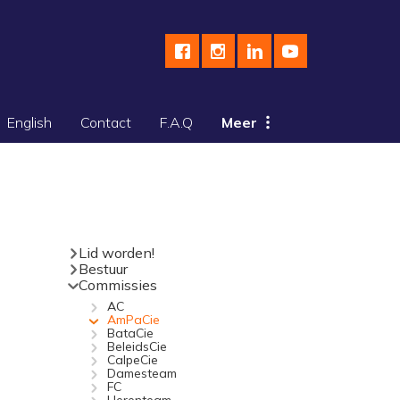
English
Contact
F.A.Q
Meer
Lid worden!
Bestuur
Commissies
AC
AmPaCie
BataCie
BeleidsCie
CalpeCie
Damesteam
FC