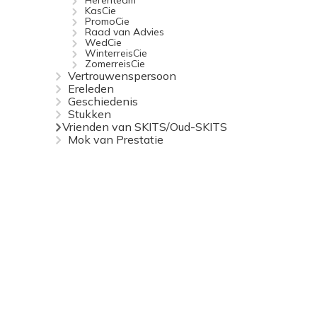
Herenteam
KasCie
PromoCie
Raad van Advies
WedCie
WinterreisCie
ZomerreisCie
Vertrouwenspersoon
Ereleden
Geschiedenis
Stukken
Vrienden van SKITS/Oud-SKITS
Mok van Prestatie