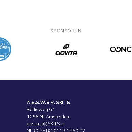
SPONSOREN
A.S.S.W.S.V. SKITS
Radioweg 64
1098 NJ Amsterdam
bestuur@SKITS.nl
NL30 RABO 0113 1860 02