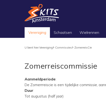
Vereniging
Schaatsen
Wielrennen
U bent hier:
Vereniging
Commissies
ZomerreisCie
Zomerreiscommissie
Aanmeldperiode
:
De Zomerrreiscie is een tijdelijke commissie, 
Duur
:
Tot augustus (half jaar)