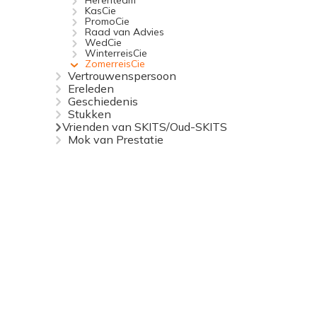
Herenteam
KasCie
PromoCie
Raad van Advies
WedCie
WinterreisCie
ZomerreisCie
Vertrouwenspersoon
Ereleden
Geschiedenis
Stukken
Vrienden van SKITS/Oud-SKITS
Mok van Prestatie