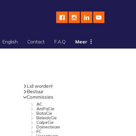
English
Contact
F.A.Q
Meer
Lid worden!
Bestuur
Commissies
AC
AmPaCie
BataCie
BeleidsCie
CalpeCie
Damesteam
FC