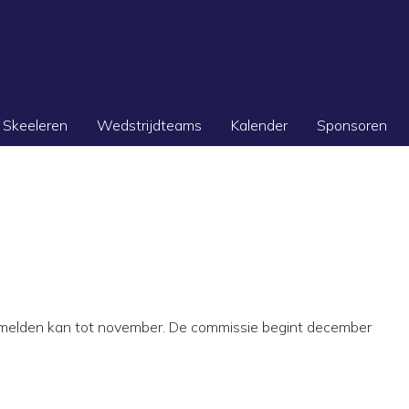
Skeeleren
Wedstrijdteams
Kalender
Sponsoren
aanmelden kan tot november. De commissie begint december