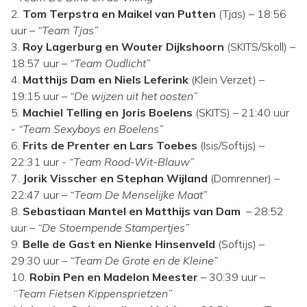
2.
Tom Terpstra en Maikel van Putten
(Tjas) – 18:56
uur –
“Team Tjas”
3.
Roy Lagerburg en Wouter Dijkshoorn
(SKITS/Skoll) –
18:57 uur –
“Team Oudlicht”
4.
Matthijs Dam en Niels Leferink
(Klein Verzet) –
19:15 uur –
“De wijzen uit het oosten”
5.
Machiel Telling en Joris Boelens
(SKITS) – 21:40 uur
-
“Team Sexyboys en Boelens”
6.
Frits de Prenter en Lars Toebes
(Isis/Softijs) –
22:31 uur -
“
Team Rood-Wit-Blauw”
7.
Jorik Visscher en Stephan Wijland
(Domrenner) –
22:47 uur –
“Team De Menselijke Maat”
8.
Sebastiaan Mantel en Matthijs van Dam
– 28:52
uur –
“
De Stoempende Stampertjes”
9.
Belle de Gast en Nienke Hinsenveld
(Softijs) –
29:30 uur –
“Team De Grote en de Kleine”
10.
Robin Pen en Madelon Meester
– 30:39 uur –
“
Team Fietsen Kippensprietzen”