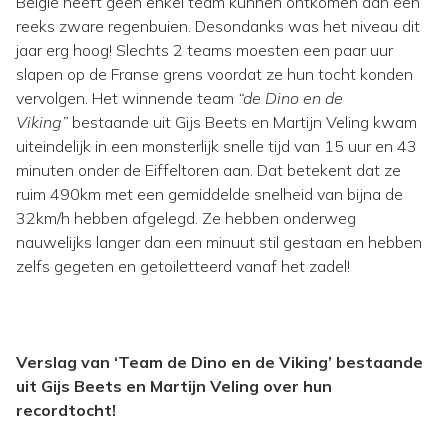
België heeft geen enkel team kunnen ontkomen aan een
reeks zware regenbuien. Desondanks was het niveau dit
jaar erg hoog! Slechts 2 teams moesten een paar uur
slapen op de Franse grens voordat ze hun tocht konden
vervolgen. Het winnende team
“de Dino en de
Viking”
bestaande uit Gijs Beets en Martijn Veling kwam
uiteindelijk in een monsterlijk snelle tijd van 15 uur en 43
minuten onder de Eiffeltoren aan. Dat betekent dat ze
ruim 490km met een gemiddelde snelheid van bijna de
32km/h hebben afgelegd. Ze hebben onderweg
nauwelijks langer dan een minuut stil gestaan en hebben
zelfs gegeten en getoiletteerd vanaf het zadel!
Verslag van ‘Team de Dino en de Viking’ bestaande
uit Gijs Beets en Martijn Veling over hun
recordtocht!