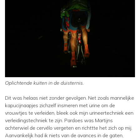
Oplichtende kuiten in de duisternis.
Dit was helaas niet zonder gevolgen. Net zoals mannelijke
kapucijnaapjes zichzelf insmeren met urine om de
vrouwtjes te verleiden, bleek ook mijn urineertechniek een
verleidingstechniek te zijn. Pardoes was Martijns
achterwiel de cervélo vergeten en richttte het zich op mij.
Aanvankelijk had ik niets van de avances in de gaten,