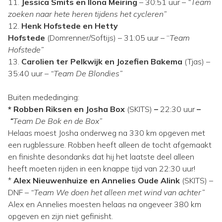
11.
Jessica Smits en Ilona Meiring
– 30:51 uur –
“Team
zoeken naar hete heren tijdens het cycleren”
12.
Henk Hofstede en Hetty
Hofstede
(Domrenner/Softijs) – 31:05 uur – “
Team
Hofstede”
13.
Carolien ter Pelkwijk en Jozefien Bakema
(Tjas) –
35:40 uur –
“Team De Blondies”
Buiten mededinging:
* Robben Riksen en Josha Box
(SKITS)
–
22:30 uur
–
“
Team De Bok en de Box”
Helaas moest Josha
onderweg na 330 km opgeven met
een rugblessure. Robben heeft alleen de tocht afgemaakt
en finishte desondanks dat hij het laatste deel alleen
heeft moeten rijden in een knappe tijd van 22:30 uur!
*
Alex Nieuwenhuize en Annelies Oude Alink
(SKITS) –
DNF –
“Team We doen het alleen met wind van achter”
Alex en Annelies moesten helaas na ongeveer 380 km
opgeven en zijn niet gefinisht.