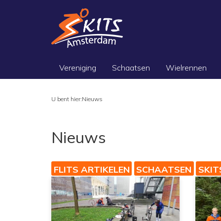
Vereniging
Schaatsen
Wielrennen
U bent hier:
Nieuws
Nieuws
FLITS ARTIKELEN
SCHAATSEN
SKIT
es meer