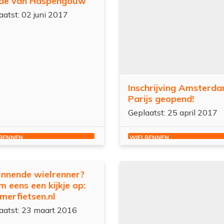
de van Haspengouw
aatst: 02 juni 2017
Inschrijving Amsterd
Parijs geopend!
Geplaatst: 25 april 2017
RENNEN
WIELRENNEN
innende wielrenner?
 eens een kijkje op:
merfietsen.nl
aatst: 23 maart 2016