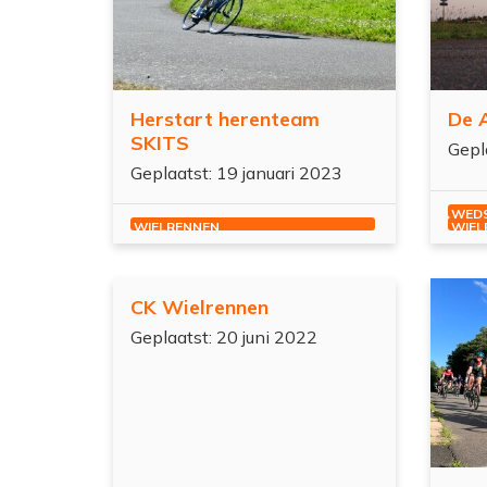
Herstart herenteam
De A
SKITS
Gepl
Geplaatst: 19 januari 2023
WEDS
WIELRENNEN
WIEL
es meer
CK Wielrennen
Geplaatst: 20 juni 2022