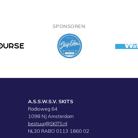
SPONSOREN
A.S.S.W.S.V. SKITS
Radioweg 64
1098 NJ Amsterdam
bestuur@SKITS.nl
NL30 RABO 0113 1860 02