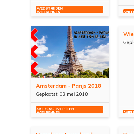
WEDSTRIJDEN
WIELRENNEN
WIEL
es meer
Wie
Gepl
Amsterdam - Parijs 2018
Geplaatst: 03 mei 2018
SKITS ACTIVITEITEN
WIELRENNEN
WIEL
es meer