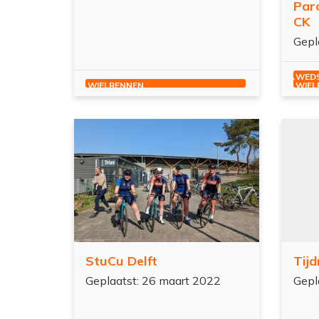
Parc
CK
Gepl
WEDS
WIELRENNEN
WIEL
es meer
StuCu Delft
Tijd
Geplaatst: 26 maart 2022
Gepl