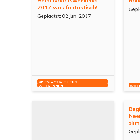
Hemelvaartsweekend
Ron
2017 was fantastisch!
Gepl
Geplaatst: 02 juni 2017
SKITS ACTIVITEITEN
WIELRENNEN
WIEL
es meer
Beg
Neem
slim
Gepl